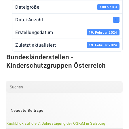
Dateigröße
188.57 KB
Datei-Anzahl
1
Erstellungsdatum
19. Februar 2024
Zuletzt aktualisiert
19. Februar 2024
Bundesländerstellen -
Kinderschutzgruppen Österreich
Pre
Es
to
clo
Neueste Beiträge
the
sea
Rückblick auf die 7. Jahrestagung der ÖGKiM in Salzburg
pan