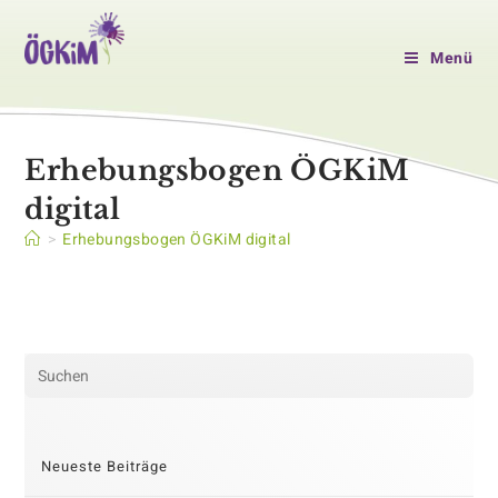
Zum
Inhalt
Menü
springen
Erhebungsbogen ÖGKiM
digital
>
Erhebungsbogen ÖGKiM digital
Pre
Es
to
clo
Neueste Beiträge
the