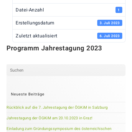
Datei-Anzahl
1
Erstellungsdatum
3. Juli 2023
Zuletzt aktualisiert
6. Juli 2023
Programm Jahrestagung 2023
Pre
Es
to
clo
Neueste Beiträge
the
sea
Rückblick auf die 7. Jahrestagung der ÖGKiM in Salzburg
pan
Jahrestagung der ÖGKiM am 20.10.2023 in Graz!
Einladung zum Gründungssymposium des österreichischen