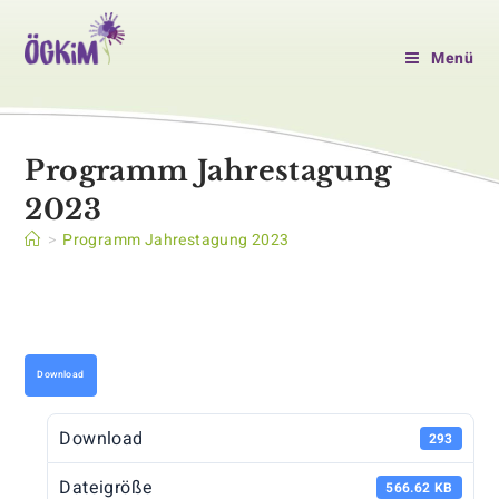
Zum
Inhalt
Menü
springen
Programm Jahrestagung
2023
>
Programm Jahrestagung 2023
Download
Download
293
Dateigröße
566.62 KB