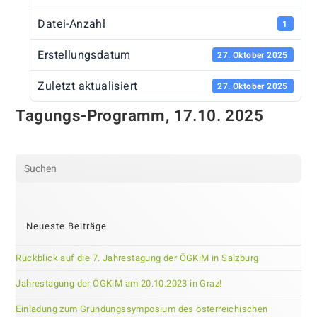
Datei-Anzahl
1
Erstellungsdatum
27. Oktober 2025
Zuletzt aktualisiert
27. Oktober 2025
Tagungs-Programm, 17.10. 2025
Pre
Es
to
clo
Neueste Beiträge
the
sea
Rückblick auf die 7. Jahrestagung der ÖGKiM in Salzburg
pan
Jahrestagung der ÖGKiM am 20.10.2023 in Graz!
Einladung zum Gründungssymposium des österreichischen