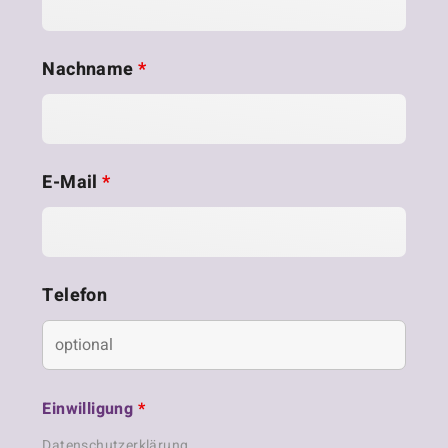
t
e
Nachname
*
n
,
E-Mail
*
N
a
Telefon
v
i
g
Einwilligung
*
Datenschutzerklärung