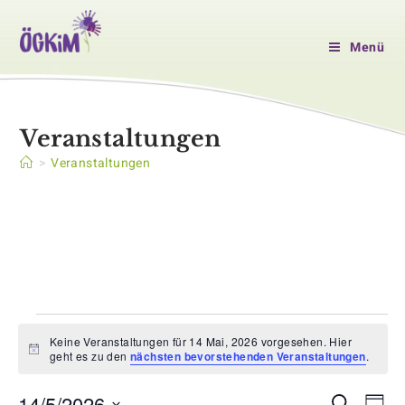
Zum
Inhalt
Menü
springen
Veranstaltungen
>
Veranstaltungen
Veranstaltungen
für
Keine Veranstaltungen für 14 Mai, 2026 vorgesehen. Hier
H
14
geht es zu den
nächsten bevorstehenden Veranstaltungen
.
i
Mai,
n
2026
V
14/5/2026
w
S