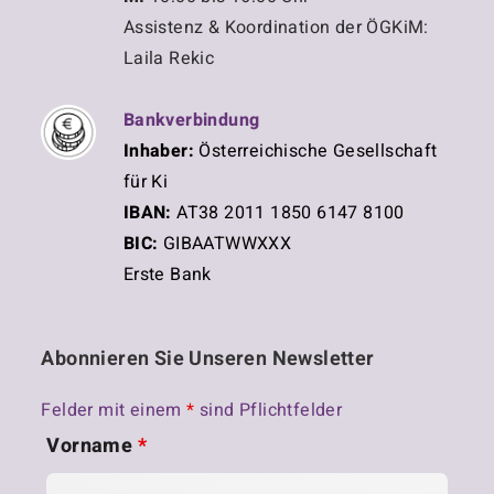
e
Assistenz & Koordination der ÖGKiM:
u
Laila Rekic
n
Bankverbindung
d
Inhaber:
Österreichische Gesellschaft
für Ki
A
IBAN:
AT38 2011 1850 6147 8100
BIC:
GIBAATWWXXX
n
Erste Bank
s
i
Abonnieren Sie Unseren Newsletter
c
Felder mit einem
*
sind Pflichtfelder
Vorname
*
h