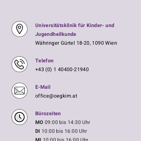
u
t
e
n
n
Universitätsklinik für Kinder- und
-
Jugendheilkunde
g
N
Währinger Gürtel 18-20, 1090 Wien
a
e
v
Telefon
i
n
+43 (0) 1 40400-21940
g
a
S
t
E-Mail
i
u
office@oegkim.at
o
n
c
Bürozeiten
MO
09:00 bis 14:30 Uhr
h
DI
10:00 bis 16:00 Uhr
MI
10:00 bis 16:00 Uhr